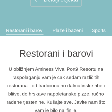
Interesi
Restorani i barovi
Plaže i bazeni
Sportske 
Brandovi
Ami Loyalty program
Restorani i barovi
Blogovi
U obližnjem Aminess Vival Port9 Resortu na
raspolaganju vam je čak sedam različitih
restorana - od tradicionalno dalmatinske ribe i
blitve, do hrskave napoletanske pizze, ručno
rađene tjestenine. Kušajte sve. Javite nam što
vam je bilo najjfinije.