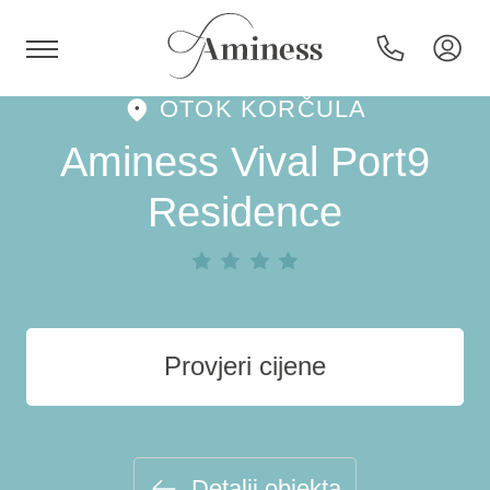
OTOK KORČULA
HR
Aminess Vival Port9
Residence
Hoteli i resorti
Kampovi
Provjeri cijene
Posebne ponude
Destinacije
Detalji objekta