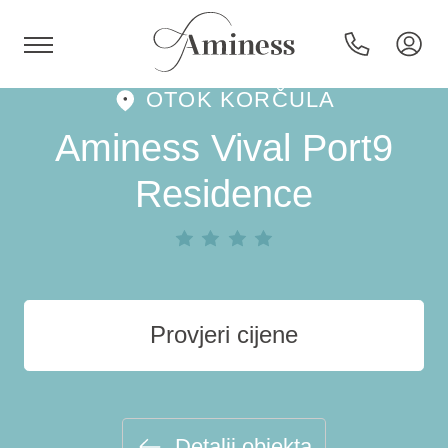
OTOK KORČULA
HR
Aminess Vival Port9
Residence
Hoteli i resorti
Kampovi
Provjeri cijene
Posebne ponude
Destinacije
Detalji objekta