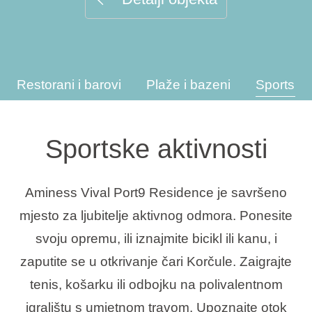
Interesi
Restorani i barovi
Plaže i bazeni
Sportske 
Brandovi
Ami Loyalty program
Sportske aktivnosti
Blogovi
Aminess Vival Port9 Residence je savršeno
mjesto za ljubitelje aktivnog odmora. Ponesite
svoju opremu, ili iznajmite bicikl ili kanu, i
zaputite se u otkrivanje čari Korčule. Zaigrajte
tenis, košarku ili odbojku na polivalentnom
igralištu s umjetnom travom. Upoznajte otok