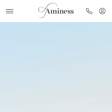
HR
Hoteli i resorti
Kampovi
Posebne ponude
Destinacije
Interesi