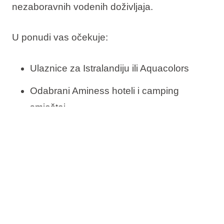
nezaboravnih vodenih doživljaja.
U ponudi vas očekuje:
Ulaznice za Istralandiju ili Aquacolors
Odabrani Aminess hoteli i camping
smještaj
Idealno za obitelji s djecom
Rezervirajte sada, platite kasnije
Besplatna promjena termina
Besplatno otkazivanje*
Provjerite dostupnost i rezervirajte svoj Water