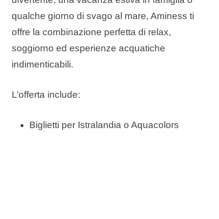
qualche giorno di svago al mare, Aminess ti
offre la combinazione perfetta di relax,
soggiorno ed esperienze acquatiche
indimenticabili.
L’offerta include:
Biglietti per Istralandia o Aquacolors
Hotel Aminess e sistemazioni camping
selezionati
Ideale per famiglie con bambini
Prenota ora, paga più tardi