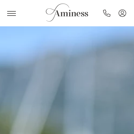
HR
Hoteli i resorti
Kampovi
Posebne ponude
Destinacije
Interesi