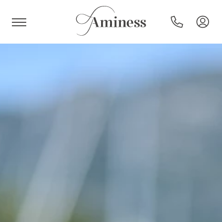
HR
Hotels und Resorts
Campingplätze
Sonderangebote
Reiseziele
Urlaubsarten