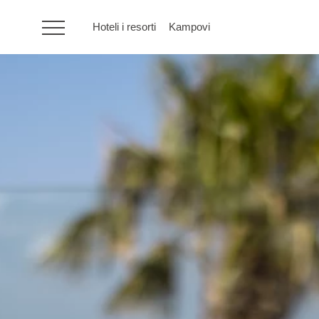
Hoteli i resorti
Kampovi
HR
Hoteli i resorti
Kampovi
Posebne ponude
Destinacije
Interesi
Brandovi