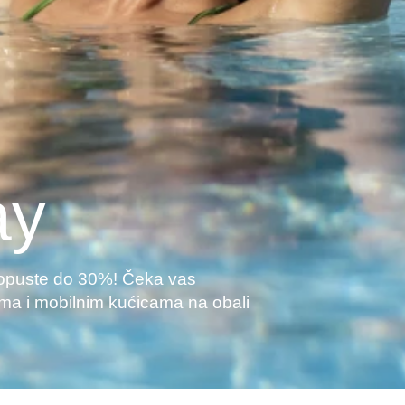
ay
y popuste do 30%! Čeka vas
ma i mobilnim kućicama na obali