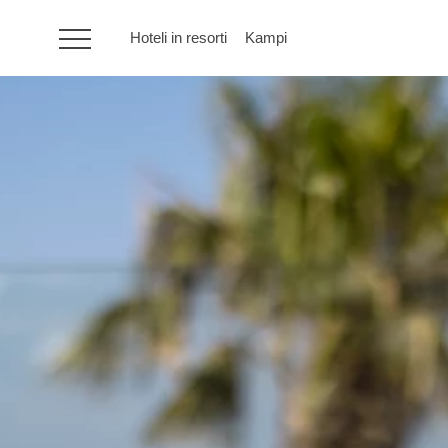
Hoteli in resorti
Kampi
HR
Hoteli in resorti
Kampi
Posebne ponudbe
Destinacije
Vrste počitnic
Blagovne znamke