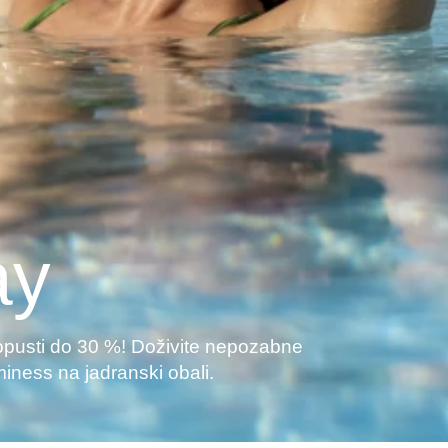
ay
popusti do 30 %! Doživite nepozabne
miness na jadranski obali.