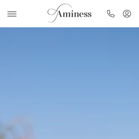
HR
Hotels en resorts
Campings
Speciale aanbiedingen
Bestemmingen
Vakantietypes