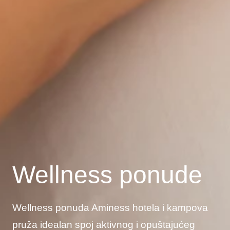
Wellness ponude
Wellness ponuda Aminess hotela i kampova
pruža idealan spoj aktivnog i opuštajućeg