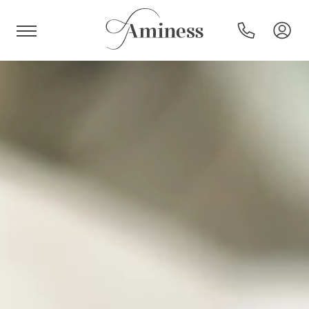
HR
Hoteli i resorti
Kampovi
Posebne ponude
Destinacije
Interesi