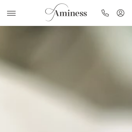
HR
Hoteli in resorti
Kampi
Posebne ponudbe
Destinacije
Vrste počitnic