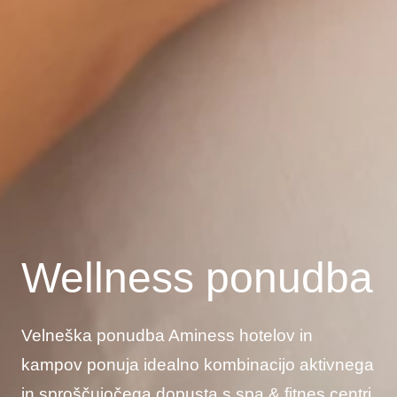
Wellness ponudba
Velneška ponudba Aminess hotelov in
kampov ponuja idealno kombinacijo aktivnega
in sproščujočega dopusta s spa & fitnes centri.