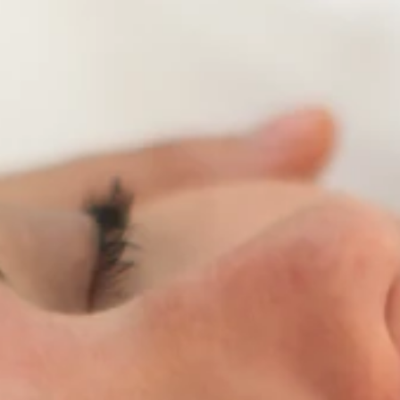
Blagovne znamke
Ami Loyalty program
Blogovi