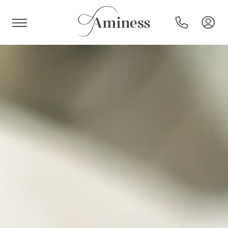
HR
Hotels en resorts
Campings
Speciale aanbiedingen
Bestemmingen
Vakantietypes