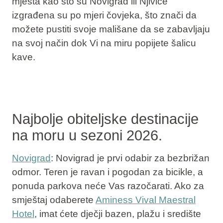
mjesta kao što su Novigrad ili Njivice
izgrađena su po mjeri čovjeka, što znači da
možete pustiti svoje mališane da se zabavljaju
na svoj način dok Vi na miru popijete šalicu
kave.
Najbolje obiteljske destinacije
na moru u sezoni 2026.
Novigrad
: Novigrad je prvi odabir za bezbrižan
odmor. Teren je ravan i pogodan za bicikle, a
ponuda parkova neće Vas razočarati. Ako za
smještaj odaberete
Aminess Vival Maestral
Hotel
, imat ćete dječji bazen, plažu i središte