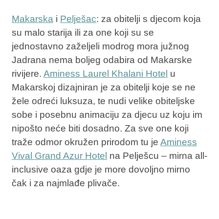
Makarska
i
Pelješac
: za obitelji s djecom koja
su malo starija ili za one koji su se
jednostavno zaželjeli modrog mora južnog
Jadrana nema boljeg odabira od Makarske
rivijere.
Aminess Laurel Khalani Hotel
u
Makarskoj dizajniran je za obitelji koje se ne
žele odreći luksuza, te nudi velike obiteljske
sobe i posebnu animaciju za djecu uz koju im
nipošto neće biti dosadno. Za sve one koji
traže odmor okružen prirodom tu je
Aminess
Vival Grand Azur Hotel
na Pelješcu – mirna all-
inclusive oaza gdje je more dovoljno mirno
čak i za najmlađe plivače.