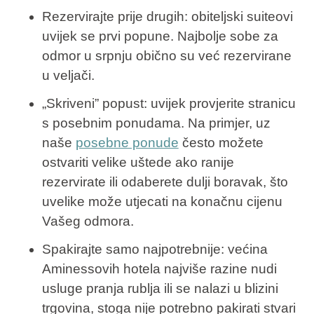
Rezervirajte prije drugih
: obiteljski suiteovi
uvijek se prvi popune. Najbolje sobe za
odmor u srpnju obično su već rezervirane
u veljači.
„Skriveni” popust
: uvijek provjerite stranicu
s posebnim ponudama. Na primjer, uz
naše
posebne ponude
često možete
ostvariti velike uštede ako ranije
rezervirate ili odaberete dulji boravak, što
uvelike može utjecati na konačnu cijenu
Vašeg odmora.
Spakirajte samo najpotrebnije
: većina
Aminessovih hotela najviše razine nudi
usluge pranja rublja ili se nalazi u blizini
trgovina, stoga nije potrebno pakirati stvari