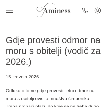
HR
Gdje provesti odmor na
moru s obitelji (vodič za
Hoteli i resorti
2026.)
Kampovi
15. travnja 2026.
Posebne ponude
Odluka o tome gdje provesti ljetni odmor na
moru s obitelji ovisi o mnoštvu čimbenika.
Destinacije
Treba pronaći plažu do koje se ne treba dugo