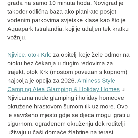
grada na samo 10 minuta hoda. Novigrad je
također odlična baza ako planirate posjet
vodenim parkovima svjetske klase kao što je
Aquapark Istralandia, koji je udaljen tek kratku
vožnju.
Njivice, otok Krk
:
za obitelji koje žele odmor na
otoku bez čekanja u dugim redovima za
trajekt, otok Krk (mostom povezan s kopnom)
najbolja je opcija za 2026.
Aminess Style
Camping Atea Glamping & Holiday Homes
u
Njivicama nude glamping i holiday homeove
okružene hrastovom šumom tik uz more. Ovo
je savršeno mjesto gdje se djeca mogu igrati u
sigurnom, ograđenom okruženju dok roditelji
uživaju u čaši domaće žlahtine na terasi.