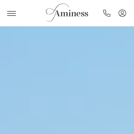
HR
Hoteli i resorti
Kampovi
Posebne ponude
Destinacije
Interesi