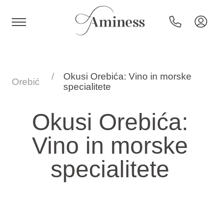
HR
Okusi Orebića: Vino in morske
Orebić
specialitete
Hoteli in resorti
Okusi Orebića:
Vino in morske
Kampi
specialitete
Posebne ponudbe
Destinacije