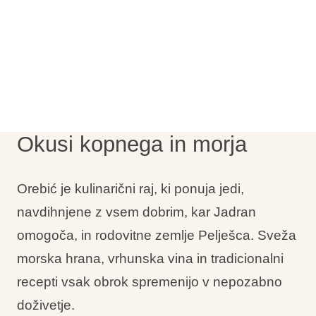
Vrste počitnic
Blagovne znamke
Ami Loyalty program
Okusi kopnega in morja
Blogovi
Orebić je kulinarični raj, ki ponuja jedi,
navdihnjene z vsem dobrim, kar Jadran
omogoča, in rodovitne zemlje Pelješca. Sveža
morska hrana, vrhunska vina in tradicionalni
recepti vsak obrok spremenijo v nepozabno
doživetje.