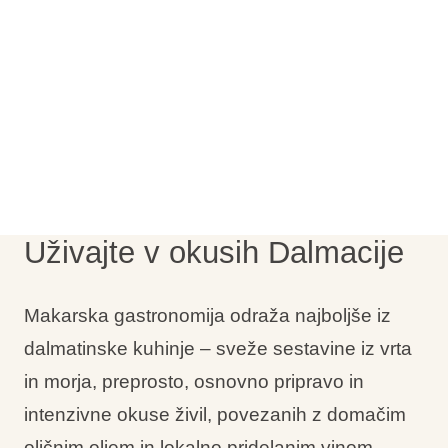
Vrste počitnic
Blagovne znamke
Ami Loyalty program
Blogovi
Uživajte v okusih Dalmacije
Makarska gastronomija odraža najboljše iz
dalmatinske kuhinje – sveže sestavine iz vrta
in morja, preprosto, osnovno pripravo in
intenzivne okuse živil, povezanih z domačim
oljčnim oljem in lokalno pridelanim vinom,