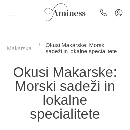
HR
Okusi Makarske: Morski
Makarska
sadeži in lokalne specialitete
Hoteli in resorti
Okusi Makarske:
Morski sadeži in
Kampi
lokalne
Posebne ponudbe
specialitete
Destinacije