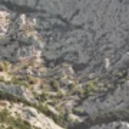
Ami Loyalty program
Blogovi