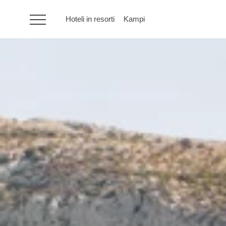
Hoteli in resorti
Kampi
HR
Hoteli in resorti
Kampi
Posebne ponudbe
Destinacije
Vrste počitnic
Blagovne znamke