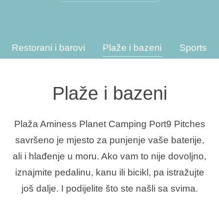
Interesi
Restorani i barovi
Plaže i bazeni
Sportske 
Brandovi
Plaže i bazeni
Ami Loyalty program
Blogovi
Plaža Aminess Planet Camping Port9 Pitches
savršeno je mjesto za punjenje vaše baterije,
ali i hlađenje u moru. Ako vam to nije dovoljno,
iznajmite pedalinu, kanu ili bicikl, pa istražujte
još dalje. I podijelite što ste našli sa svima.