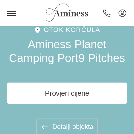
OTOK KORČULA
HR
Aminess Planet
Camping Port9 Pitches
Hoteli i resorti
Kampovi
Provjeri cijene
Posebne ponude
Destinacije
Detalji objekta