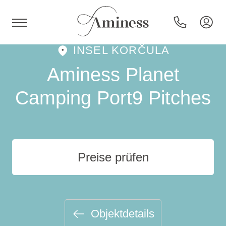
INSEL KORČULA
HR
Aminess Planet
Camping Port9 Pitches
Hotels und Resorts
Campingplätze
Preise prüfen
Sonderangebote
Reiseziele
Objektdetails