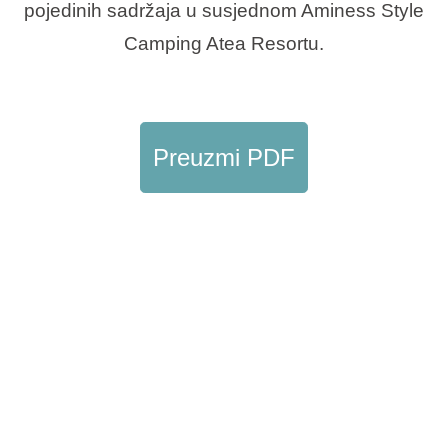
pojedinih sadržaja u susjednom Aminess Style
Interesi
Camping Atea Resortu.
Brandovi
Preuzmi PDF
Ami Loyalty program
Blogovi