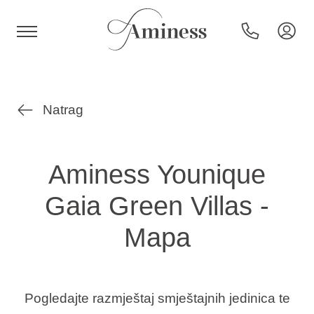
HR
Natrag
Hoteli i resorti
Aminess Younique
Gaia Green Villas -
Kampovi
Mapa
Posebne ponude
Destinacije
Pogledajte razmještaj smještajnih jedinica te