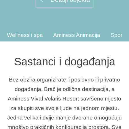
Interesi
Wellness i spa
Aminess Animacija
Sportsk
Brandovi
Ami Loyalty program
Sastanci i događanja
Blogovi
Bez obzira organizirate li poslovno ili privatno
događanja, Brač je odlična destinacija, a
Aminess Vival Velaris Resort savršeno mjesto
za skupiti sve svoje ljude na jednom mjestu.
Jedna velika i dvije manje dvorane omogućuju
mnoštvo praktičnih konfiguracija prostora. Sve