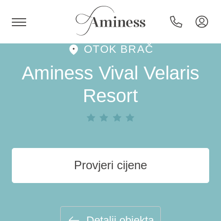
OTOK BRAČ
HR
Aminess Vival Velaris
Resort
Hoteli i resorti
Kampovi
Provjeri cijene
Posebne ponude
Destinacije
Detalji objekta