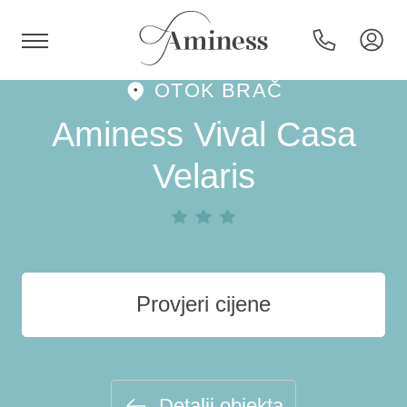
OTOK BRAČ
HR
Aminess Vival Casa
Velaris
Hoteli i resorti
Kampovi
Provjeri cijene
Posebne ponude
Destinacije
Detalji objekta