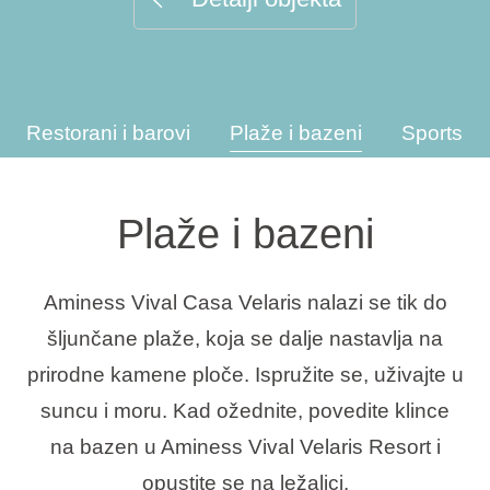
Interesi
Restorani i barovi
Plaže i bazeni
Sportske 
Brandovi
Ami Loyalty program
Plaže i bazeni
Blogovi
Aminess Vival Casa Velaris nalazi se tik do
šljunčane plaže, koja se dalje nastavlja na
prirodne kamene ploče. Ispružite se, uživajte u
suncu i moru. Kad ožednite, povedite klince
na bazen u Aminess Vival Velaris Resort i
opustite se na ležaljci.