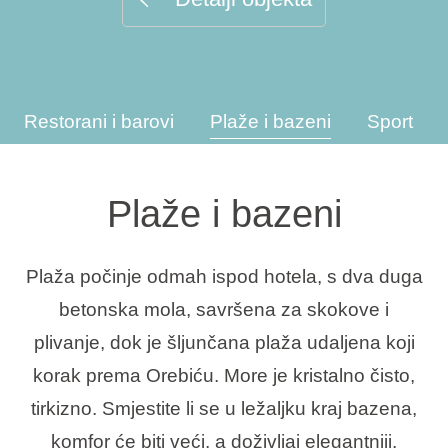
Interesi
Restorani i barovi
Plaže i bazeni
Sport
Brandovi
Ami Loyalty program
Plaže i bazeni
Blogovi
Plaža počinje odmah ispod hotela, s dva duga
betonska mola, savršena za skokove i
plivanje, dok je šljunčana plaža udaljena koji
korak prema Orebiću. More je kristalno čisto,
tirkizno. Smjestite li se u ležaljku kraj bazena,
komfor će biti veći, a doživljaj elegantniji.