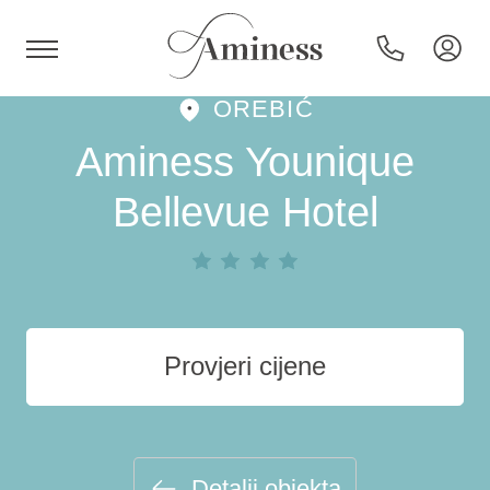
OREBIĆ
HR
Aminess Younique
Bellevue Hotel
Hoteli i resorti
Kampovi
Provjeri cijene
Posebne ponude
Destinacije
Detalji objekta