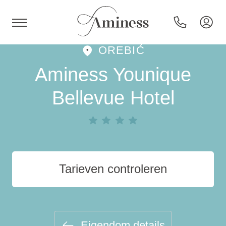
OREBIĆ
HR
Aminess Younique
Bellevue Hotel
Hotels en resorts
Campings
Tarieven controleren
Speciale aanbiedingen
Bestemmingen
Eigendom details