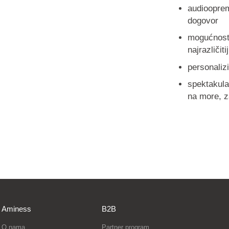
audiooprem
dogovor
mogućnost 
najrazličit
personaliz
spektakula
na more, z
Aminess
B2B
O nama
Partner program