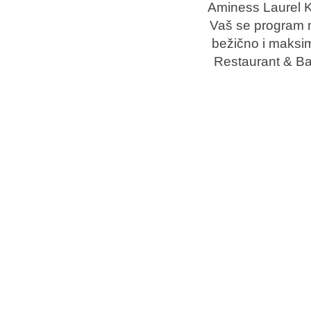
Aminess Laurel K
Vaš se program m
Brandovi
bežično i maksim
Restaurant & Bar
Ami Loyalty program
Blogovi