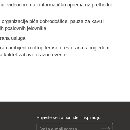
u, videoopremu i informatičku oprema uz prethodni
organizacije pića dobrodošlice, pauza za kavu i
ijih poslovnih jelovnika
irana usluga
ran ambijent rooftop terase i restorana s pogledom
a koktel-zabave i razne evente
Prijavite se za ponude i inspiraciju