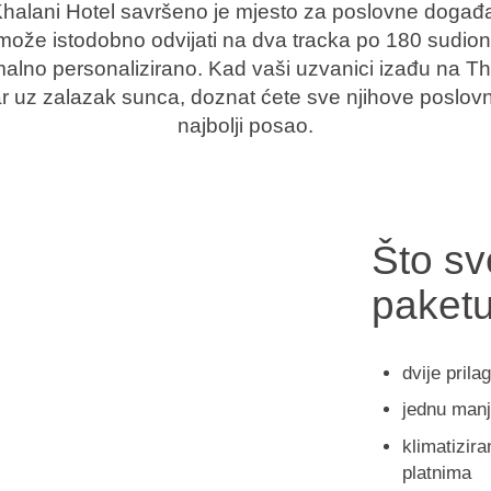
halani Hotel savršeno je mjesto za poslovne događaj
ože istodobno odvijati na dva tracka po 180 sudionik
alno personalizirano. Kad vaši uzvanici izađu na 
 uz zalazak sunca, doznat ćete sve njihove poslovne 
najbolji posao.
Što s
paketu
dvije pril
jednu manj
klimatizira
platnima