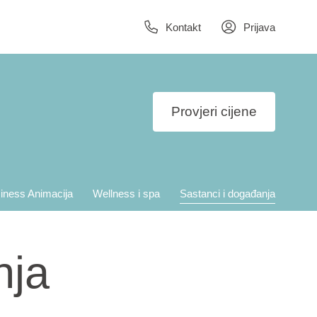
Kontakt
Prijava
Provjeri cijene
iness Animacija
Wellness i spa
Sastanci i događanja
nja