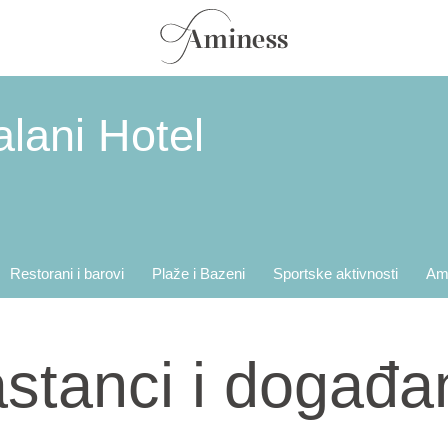
lani Hotel
Restorani i barovi
Plaže i Bazeni
Sportske aktivnosti
Am
stanci i događa