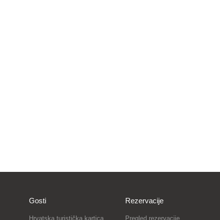
Gosti
Rezervacije
Hrvatska turistička kartica
Pregled rezervacije