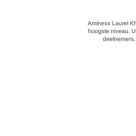
Vakantietypes
Aminess Laurel Kh
Merken
hoogste niveau. U
deelnemers, 
Ami Loyalty programma
Blogi