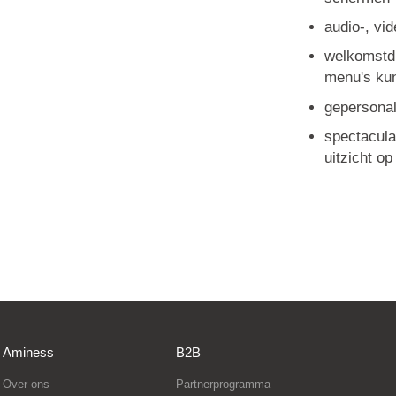
audio-, vi
welkomstdr
menu's ku
gepersonal
spectacula
uitzicht op
Aminess
B2B
Over ons
Partnerprogramma