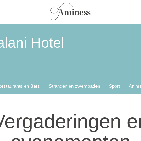
lani Hotel
estaurants en Bars
Stranden en zwembaden
Sport
Anima
Vergaderingen e