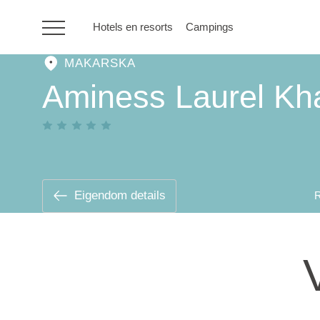
Hotels en resorts
Campings
MAKARSKA
HR
Aminess Laurel Kha
Hotels en resorts
Campings
Eigendom details
R
Speciale
aanbiedingen
Bestemmingen