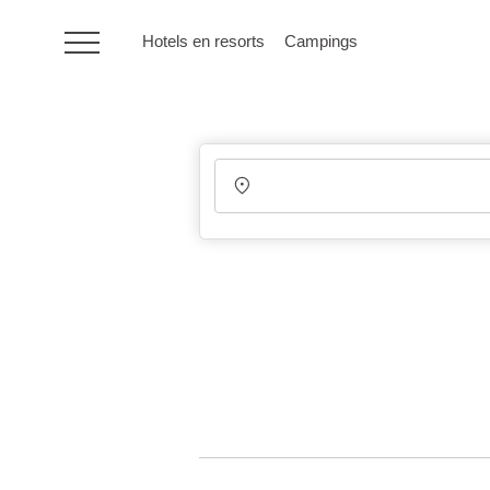
Hotels en resorts
Campings
HR
Hotels en resorts
Campings
Speciale
aanbiedingen