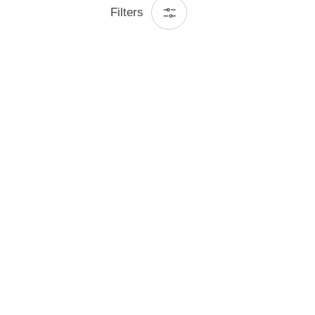
Filters
Meld je aan voor aanbiedingen en inspiratie
Blijf verbonden