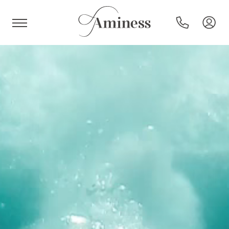
HR
Hoteli i resorti
Kampovi
Posebne ponude
Destinacije
Interesi