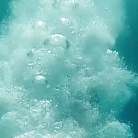
Brandovi
Ami Loyalty program
Blogovi