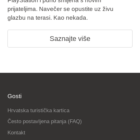
PlayStation i puno smijeha s novim
prijateljima. Navečer se opustite uz živu
glazbu na terasi. Kao nekada.
Saznajte više
Gosti
Hrvatska turistička kartica
Često postavljena pitanja (FAQ)
Kontakt