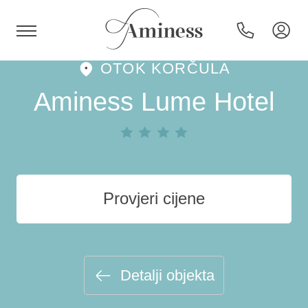
OTOK KORČULA
HR
Aminess Lume Hotel
Hoteli i resorti
Provjeri cijene
Kampovi
Posebne ponude
Detalji objekta
Destinacije