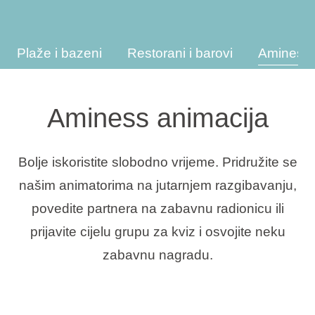
Interesi
Plaže i bazeni
Restorani i barovi
Aminess 
Brandovi
Aminess animacija
Ami Loyalty program
Bolje iskoristite slobodno vrijeme. Pridružite se
Blogovi
našim animatorima na jutarnjem razgibavanju,
povedite partnera na zabavnu radionicu ili
prijavite cijelu grupu za kviz i osvojite neku
zabavnu nagradu.