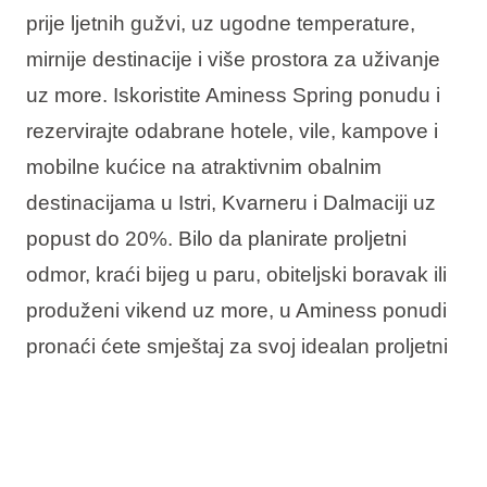
prije ljetnih gužvi, uz ugodne temperature,
mirnije destinacije i više prostora za uživanje
uz more. Iskoristite Aminess Spring ponudu i
rezervirajte odabrane hotele, vile, kampove i
mobilne kućice na atraktivnim obalnim
destinacijama u Istri, Kvarneru i Dalmaciji uz
popust do 20%. Bilo da planirate proljetni
odmor, kraći bijeg u paru, obiteljski boravak ili
produženi vikend uz more, u Aminess ponudi
pronaći ćete smještaj za svoj idealan proljetni
boravak u Hrvatskoj.
U ponudi vas očekuje: