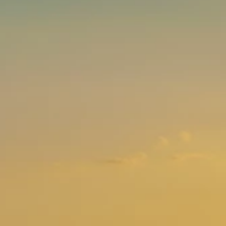
Brandovi
Ami Loyalty program
Blogovi