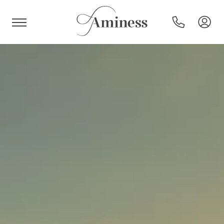
HR
Hoteli i resorti
Kampovi
Posebne ponude
Destinacije
Interesi