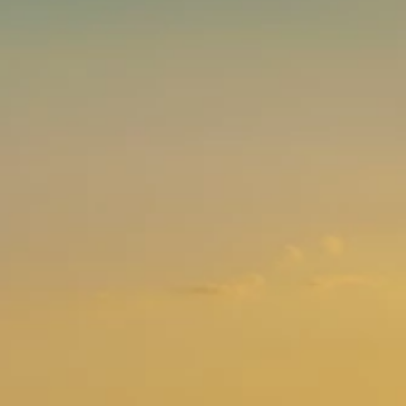
Brandovi
Ami Loyalty program
Blogovi