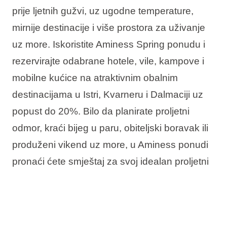
prije ljetnih gužvi, uz ugodne temperature,
mirnije destinacije i više prostora za uživanje
uz more. Iskoristite Aminess Spring ponudu i
rezervirajte odabrane hotele, vile, kampove i
mobilne kućice na atraktivnim obalnim
destinacijama u Istri, Kvarneru i Dalmaciji uz
popust do 20%. Bilo da planirate proljetni
odmor, kraći bijeg u paru, obiteljski boravak ili
produženi vikend uz more, u Aminess ponudi
pronaći ćete smještaj za svoj idealan proljetni
boravak u Hrvatskoj.
U ponudi vas očekuje: