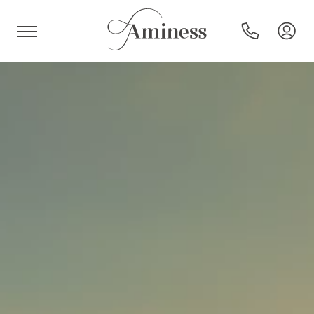
HR
Hoteli i resorti
Kampovi
Posebne ponude
Destinacije
Interesi