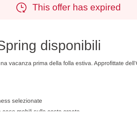
This offer has expired
Spring disponibili
na vacanza prima della folla estiva. Approfittate dell
ness selezionate
 e case mobili sulla costa croata
 destinazioni costiere in Istria, nel Quarnero e in Dal
erile, una breve fuga o un weekend lungo