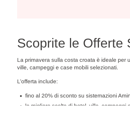
Scoprite le Offerte 
La primavera sulla costa croata è ideale per u
ville, campeggi e case mobili selezionati.
L’offerta include:
fino al 20% di sconto su sistemazioni Ami
la migliore scelta di hotel, ville, campeggi
sistemazioni vicino al mare in affascinanti
condizioni ideali per una vacanza primav