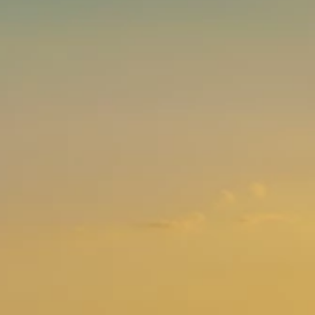
Brandovi
Ami Loyalty program
Blogovi