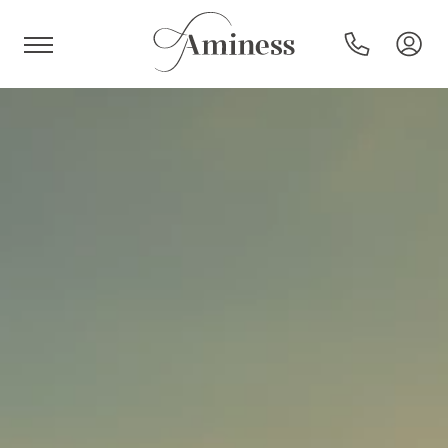
HR
Hoteli i resorti
Kampovi
Posebne ponude
Destinacije
Interesi