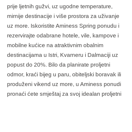
prije ljetnih gužvi, uz ugodne temperature,
mirnije destinacije i više prostora za uživanje
uz more. Iskoristite Aminess Spring ponudu i
rezervirajte odabrane hotele, vile, kampove i
mobilne kućice na atraktivnim obalnim
destinacijama u Istri, Kvarneru i Dalmaciji uz
popust do 20%. Bilo da planirate proljetni
odmor, kraći bijeg u paru, obiteljski boravak ili
produženi vikend uz more, u Aminess ponudi
pronaći ćete smještaj za svoj idealan proljetni
boravak u Hrvatskoj.
U ponudi vas očekuje: