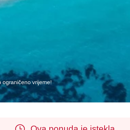
e
o ograničeno vrijeme!
Ova ponuda je istekla