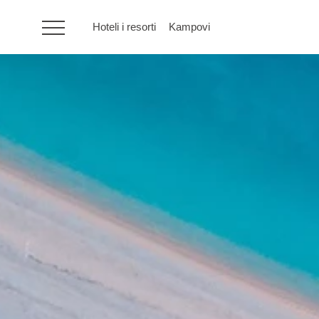
Hoteli i resorti
Kampovi
HR
Hoteli i resorti
Kampovi
Posebne ponude
Destinacije
Interesi
Brandovi