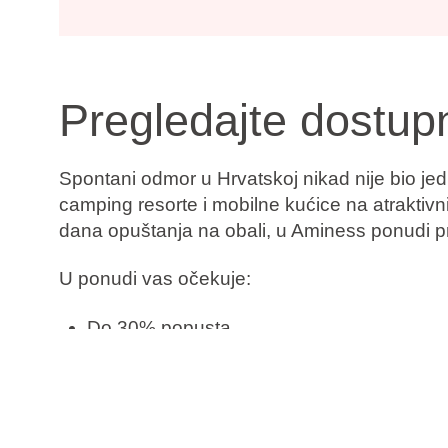
Pregledajte dostup
Spontani odmor u Hrvatskoj nikad nije bio jedn
camping resorte i mobilne kućice na atraktiv
dana opuštanja na obali, u Aminess ponudi pro
U ponudi vas očekuje:
Do 30% popusta
Rezervirajte sada, platite kasnije
Besplatna promjena termina
Besplatno otkazivanje*