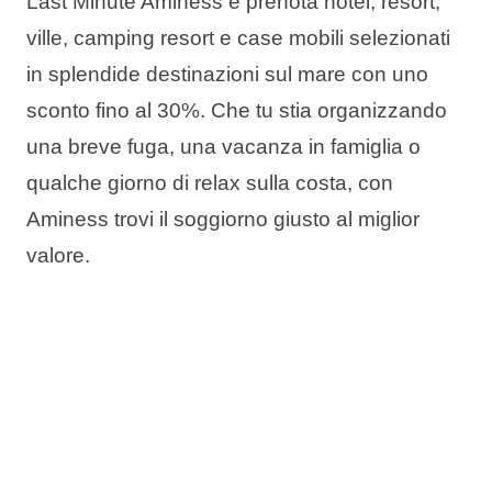
Last Minute Aminess e prenota hotel, resort,
ville, camping resort e case mobili selezionati
in splendide destinazioni sul mare con
uno
sconto fino al 30%
. Che tu stia organizzando
una breve fuga, una vacanza in famiglia o
qualche giorno di relax sulla costa, con
Aminess trovi il soggiorno giusto al miglior
valore.
L’offerta include:
Fino al 30% di sconto
Prenota ora, paga più tardi
Cambio data gratuito