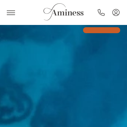
HR
Hotel e resort
Campeggi
Offerte speciali
Destinazioni
Tipi di vacanza