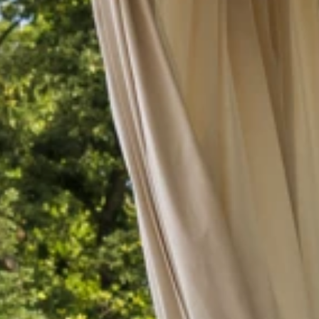
Brandovi
Ami Loyalty program
Blogovi