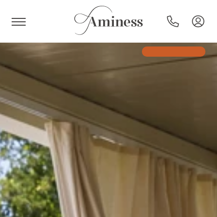
HR
Hoteli i resorti
Kampovi
Posebne ponude
Destinacije
Interesi