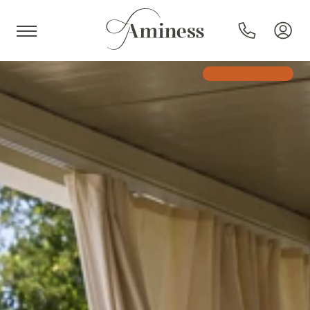
HR
Hotels en resorts
Campings
Speciale aanbiedingen
Bestemmingen
Vakantietypes