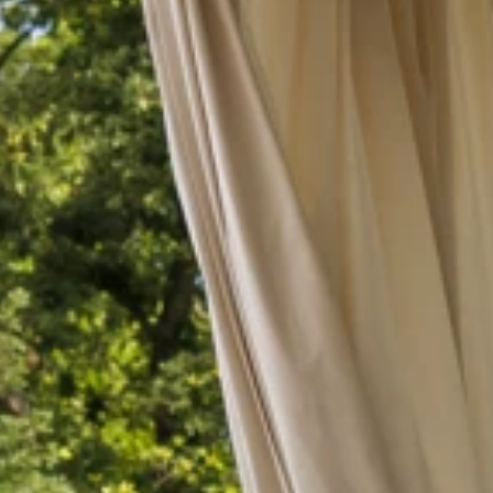
Merken
Ami Loyalty programma
Blogi