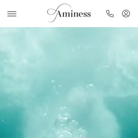
HR
Hoteli i resorti
Kampovi
Posebne ponude
Destinacije
Interesi