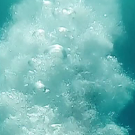
Brandovi
Ami Loyalty program
Blogovi