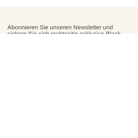
Abonnieren Sie unseren Newsletter und
sichern Sie sich rechtzeitig exklusive Black-
Friday-Rabatte. Behalten Sie Ihr Postfach im
Auge!
Filter