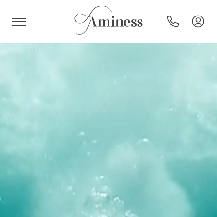
HR
Hotels und Resorts
Campingplätze
Sonderangebote
Reiseziele
Urlaubsarten