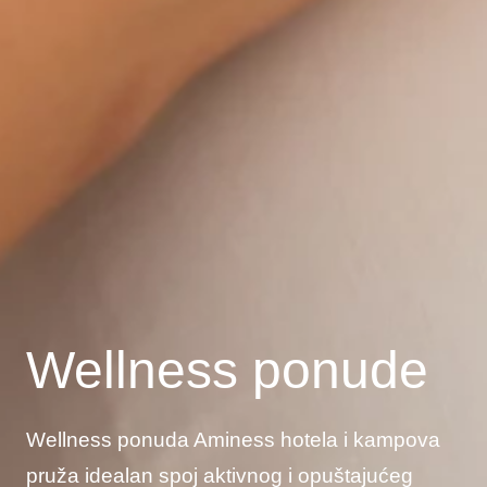
Wellness ponude
Wellness ponuda Aminess hotela i kampova
pruža idealan spoj aktivnog i opuštajućeg