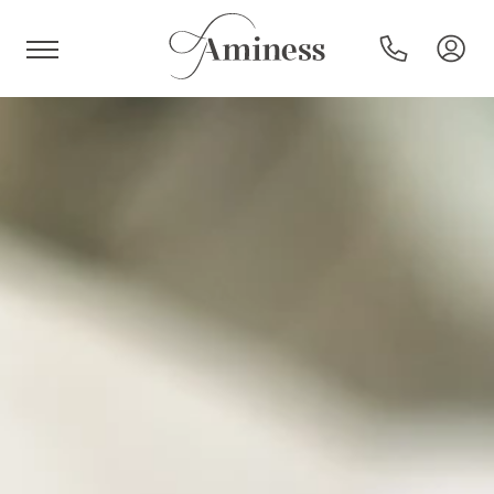
HR
Hoteli i resorti
Kampovi
Posebne ponude
Destinacije
Interesi