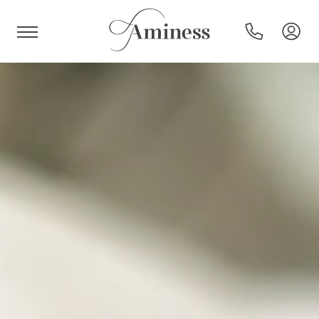
HR
Hotels und Resorts
Campingplätze
Sonderangebote
Reiseziele
Urlaubsarten