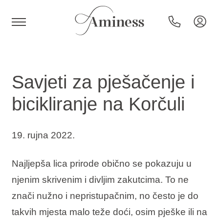
HR
Savjeti za pješačenje i
bicikliranje na Korčuli
Hoteli i resorti
19. rujna 2022.
Kampovi
Najljepša lica prirode obično se pokazuju u
Posebne ponude
njenim skrivenim i divljim zakutcima. To ne
znači nužno i nepristupačnim, no često je do
Destinacije
takvih mjesta malo teže doći, osim pješke ili na