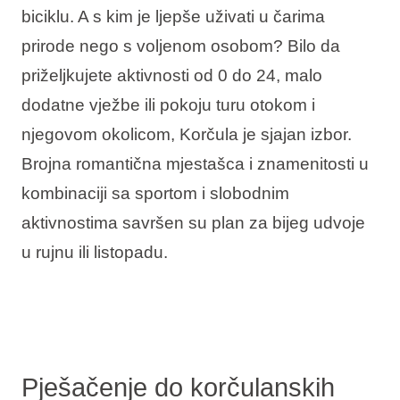
biciklu. A s kim je ljepše uživati u čarima
Interesi
prirode nego s voljenom osobom? Bilo da
priželjkujete aktivnosti od 0 do 24, malo
dodatne vježbe ili pokoju turu otokom i
Brandovi
njegovom okolicom, Korčula je sjajan izbor.
Brojna romantična mjestašca i znamenitosti u
Ami Loyalty program
kombinaciji sa sportom i slobodnim
Blogovi
aktivnostima savršen su plan za bijeg udvoje
u rujnu ili listopadu.
Pješačenje do korčulanskih