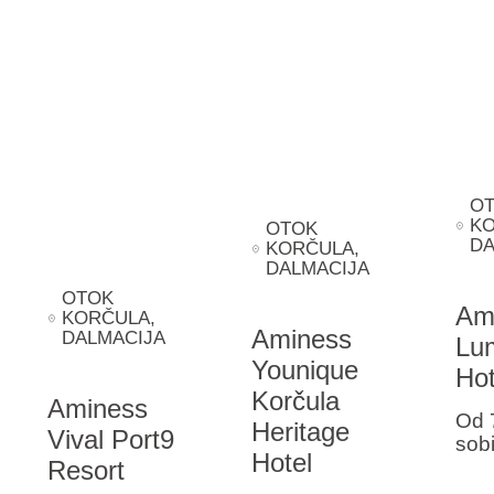
O
K
OTOK
DA
KORČULA
,
DALMACIJA
OTOK
Am
KORČULA
,
Aminess
DALMACIJA
Lu
Younique
Hot
Korčula
Aminess
Od 
Heritage
Vival Port9
sob
Hotel
Resort