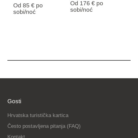
Od 176 €
po
Od 85 €
po
sobi/noć
sobi/noć
Gosti
Hrvatska turistička kartica
Često postavljena pitanja (FAQ)
Kontakt