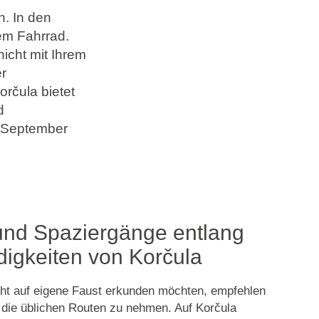
n. In den
em Fahrrad.
icht mit Ihrem
r
rčula bietet
d
m September
nd Spaziergänge entlang
igkeiten von Korčula
icht auf eigene Faust erkunden möchten, empfehlen
 die üblichen Routen zu nehmen. Auf Korčula