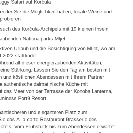
uggy Safari auf Korčula
ei der Sie die Möglichkeit haben, lokale Weine und
probieren
esuch des Korčula-Archipels mit 19 kleinen Inseln
aubenden Nationalparks Mljet
ktiven Urlaub und die Besichtigung von Mljet, wo am
l 2022 stattfindet
hrend all dieser energieraubenden Aktivitäten,
 eine Stärkung. Lassen Sie den Tag am besten mit
n und köstlichen Abendessen mit Ihrem Partner
ie authentische dalmatinische Küche mit
 das Meer von der Terrasse der Konoba Lanterna,
Aminess Port9 Resort.
antischeren und eleganteren Platz zum
ie das À-la-carte-Restaurant Brasserie des
otels. Vom Frühstück bis zum Abendessen erwartet