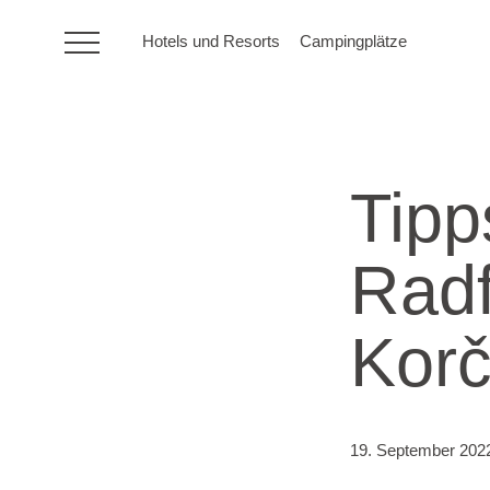
Hotels und Resorts
Campingplätze
HR
Tip
Hotels und Resorts
Radf
Campingplätze
Korč
Sonderangebote
Reiseziele
19. September 202
Urlaubsarten