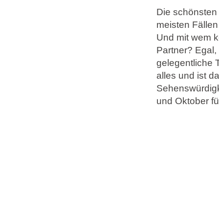
Die schönsten 
meisten Fällen
Marken
Und mit wem kö
Ami Loyalty Programm
Partner? Egal,
Blogs
gelegentliche 
alles und ist 
Sehenswürdigke
und Oktober fü