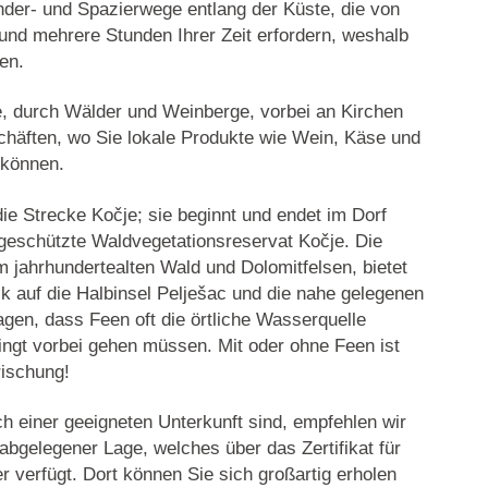
nder- und Spazierwege entlang der Küste, die von
 und mehrere Stunden Ihrer Zeit erfordern, weshalb
ten.
e, durch Wälder und Weinberge, vorbei an Kirchen
häften, wo Sie lokale Produkte wie Wein, Käse und
 können.
die Strecke Kočje; sie beginnt und endet im Dorf
 geschützte Waldvegetationsreservat Kočje. Die
 jahrhundertealten Wald und Dolomitfelsen, bietet
k auf die Halbinsel Pelješac und die nahe gelegenen
gen, dass Feen oft die örtliche Wasserquelle
ingt vorbei gehen müssen. Mit oder ohne Feen ist
rischung!
 einer geeigneten Unterkunft sind, empfehlen wir
bgelegener Lage, welches über das Zertifikat für
 verfügt. Dort können Sie sich großartig erholen