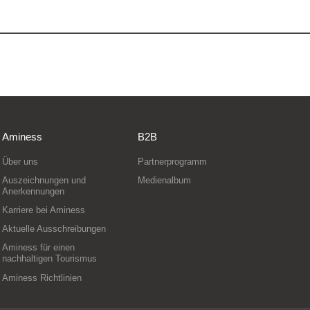
Aminess
B2B
Über uns
Partnerprogramm
Auszeichnungen und
Medienalbum
Anerkennungen
Karriere bei Aminess
Aktuelle Ausschreibungen
Aminess für einen
nachhaltigen Tourismus
Aminess Richtlinien