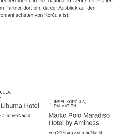
editerranen und internationalen Gerichten. Planen
m Partner dort ein, da der Ausblick auf den
omantischsten von Korčula ist!
RČULA
,
N
INSEL KORČULA
,
Liburna Hotel
DALMATIEN
Marko Polo Maradiso
o Zimmer/Nacht
Hotel by Aminess
Von 94 €
pro Zimmer/Nacht