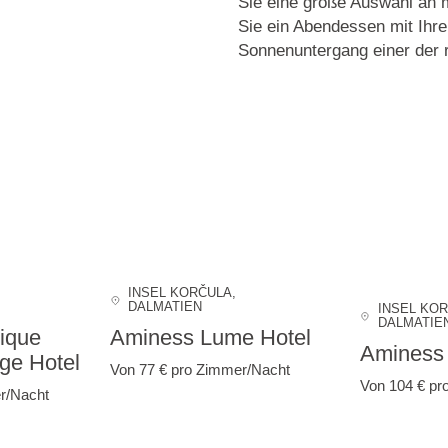
Sie eine große Auswahl an m
Sie ein Abendessen mit Ihre
Sonnenuntergang einer der r
INSEL KORČULA
,
DALMATIEN
INSEL KO
DALMATIE
ique
Aminess Lume Hotel
Aminess 
ge Hotel
Von 77 €
pro Zimmer/Nacht
Von 104 €
pr
r/Nacht