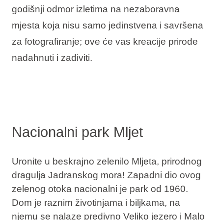
godišnji odmor izletima na nezaboravna
Interesi
mjesta koja nisu samo jedinstvena i savršena
za fotografiranje; ove će vas kreacije prirode
nadahnuti i zadiviti.
Brandovi
Ami Loyalty program
Blogovi
Nacionalni park Mljet
Uronite u beskrajno zelenilo Mljeta, prirodnog
dragulja Jadranskog mora! Zapadni dio ovog
zelenog otoka nacionalni je park od 1960.
Dom je raznim životinjama i biljkama, na
njemu se nalaze predivno Veliko jezero i Malo