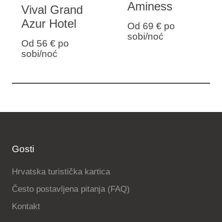
Aminess
Vival Grand
Azur Hotel
Od 69 €
po
sobi/noć
Od 56 €
po
sobi/noć
Gosti
Hrvatska turistička kartica
Često postavljena pitanja (FAQ)
Kontakt