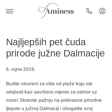
HR
Najljepših pet čuda
prirode južne Dalmacije
Hoteli i resorti
6. rujna 2019.
Kampovi
Budite otvoreni za više od plaže koju ste
Posebne ponude
odabrali kao savršeno mjesto za odmor uz
more! Skrenite pažnju na prekrasne prirodne
Destinacije
ljepote u južnoj Dalmaciji i obogatite svoj