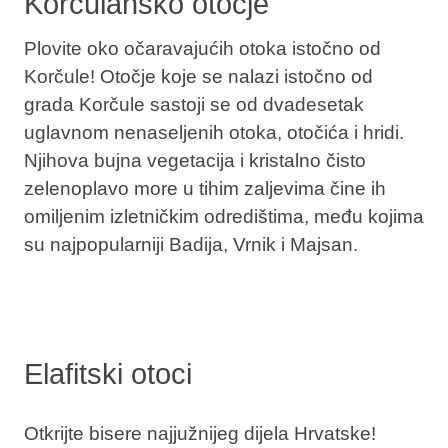
Korčulansko otočje
Plovite oko očaravajućih otoka istočno od
Korčule! Otočje koje se nalazi istočno od
grada Korčule sastoji se od dvadesetak
uglavnom nenaseljenih otoka, otočića i hridi.
Njihova bujna vegetacija i kristalno čisto
zelenoplavo more u tihim zaljevima čine ih
omiljenim izletničkim odredištima, među kojima
su najpopularniji Badija, Vrnik i Majsan.
Elafitski otoci
Otkrijte bisere najjužnijeg dijela Hrvatske!