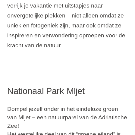
verrijk je vakantie met uitstapjes naar
Vakantietypes
onvergetelijke plekken – niet alleen omdat ze
uniek en fotogeniek zijn, maar ook omdat ze
inspireren en verwondering oproepen voor de
Merken
kracht van de natuur.
Ami Loyalty programma
Blogi
Nationaal Park Mljet
Dompel jezelf onder in het eindeloze groen
van Mljet – een natuurparel van de Adriatische
Zee!
Het westelijke deel van dit “groene eiland” is