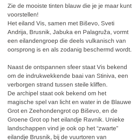
Zie de mooiste tinten blauw die je je maar kunt
voorstellen!
Het eiland
Vis
, samen met
Biševo
,
Sveti
Andrija
,
Brusnik
,
Jabuka
en
Palagruža
, vormt
een eilandengroep die deels vulkanisch van
oorsprong is en als zodanig beschermd wordt.
Naast de ontspannen sfeer staat Vis bekend
om de indrukwekkende
baai van Stiniva
, een
verborgen strand tussen steile kliffen.
De archipel staat ook bekend om het
magische spel van licht en water in de
Blauwe
Grot
en
Zeehondengrot
op Biševo, en de
Groene Grot
op het eilandje Ravnik. Unieke
landschappen vind je ook op het “zwarte”
eilandje
Brusnik
, bij de vuurtoren van