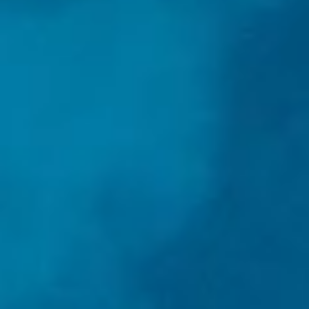
Blagovne znamke
Ami Loyalty program
Blogovi