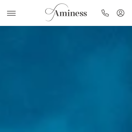
HR
Hoteli in resorti
Kampi
Posebne ponudbe
Destinacije
Vrste počitnic