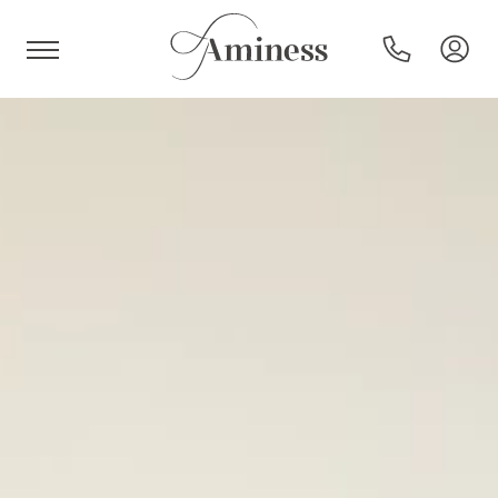
HR
Hoteli i resorti
Kampovi
Posebne ponude
Destinacije
Interesi