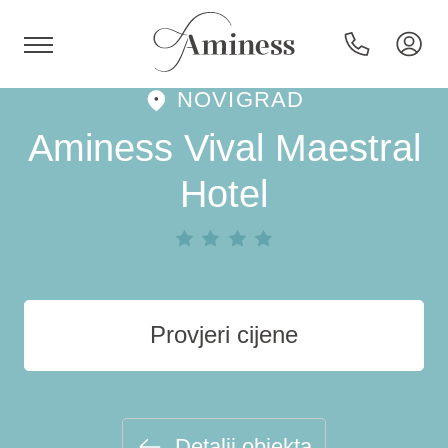
NOVIGRAD
HR
Aminess Vival Maestral
Hotel
Hoteli i resorti
Kampovi
Provjeri cijene
Posebne ponude
Destinacije
Detalji objekta