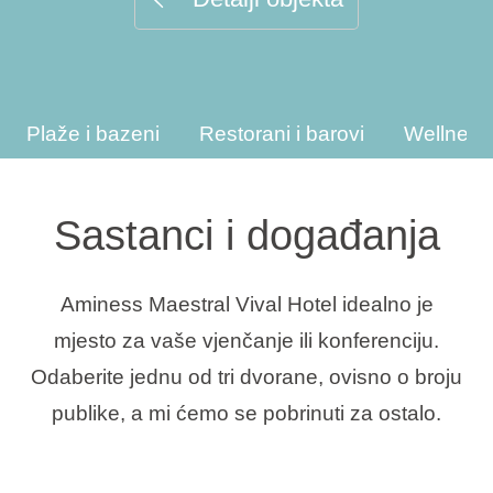
Interesi
Plaže i bazeni
Restorani i barovi
Wellness 
Brandovi
Ami Loyalty program
Sastanci i događanja
Blogovi
Aminess Maestral Vival Hotel idealno je
mjesto za vaše vjenčanje ili konferenciju.
Odaberite jednu od tri dvorane, ovisno o broju
publike, a mi ćemo se pobrinuti za ostalo.