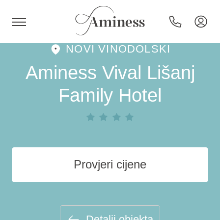
NOVI VINODOLSKI
HR
Aminess Vival Lišanj
Family Hotel
Hoteli i resorti
Kampovi
Provjeri cijene
Posebne ponude
Destinacije
Detalji objekta