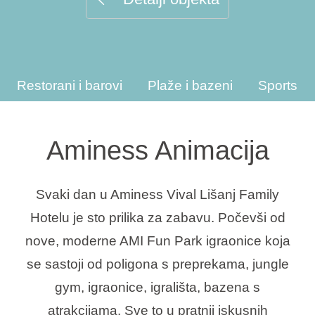
Interesi
Restorani i barovi
Plaže i bazeni
Sportske 
Brandovi
Ami Loyalty program
Aminess Animacija
Blogovi
Svaki dan u Aminess Vival Lišanj Family
Hotelu je sto prilika za zabavu. Počevši od
nove, moderne AMI Fun Park igraonice koja
se sastoji od poligona s preprekama, jungle
gym, igraonice, igrališta, bazena s
atrakcijama. Sve to u pratnji iskusnih