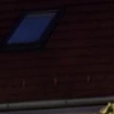
Merken
Ami Loyalty programma
Blogi