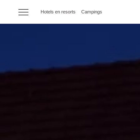
Hotels en resorts
Campings
HR
Hotels en resorts
Campings
Speciale
aanbiedingen
Bestemmingen
Vakantietypes