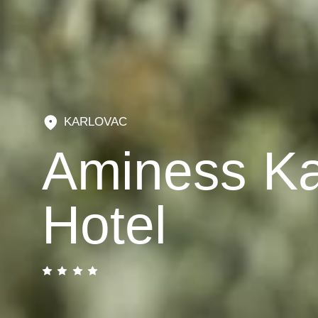
KARLOVAC
Aminess K
Hotel